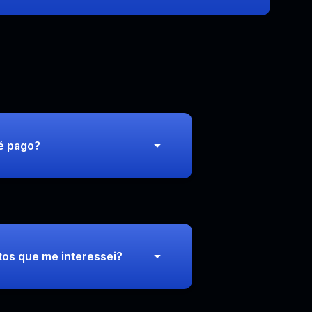
 é pago?
tos que me interessei?