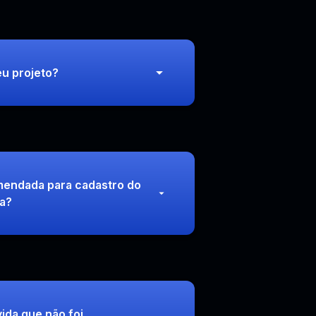
u projeto?
endada para cadastro do
ma?
ida que não foi