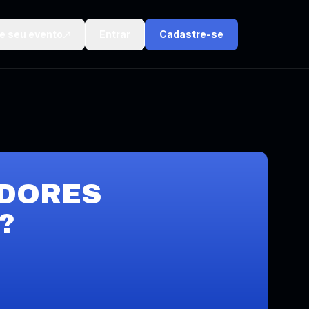
ie seu evento
Entrar
Cadastre-se
DORES
?