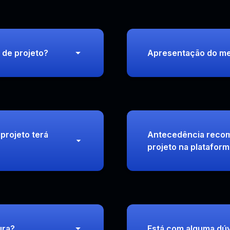
 de projeto?
Apresentação do me
projeto terá
Antecedência recom
projeto na platafor
ura?
Está com alguma dúv