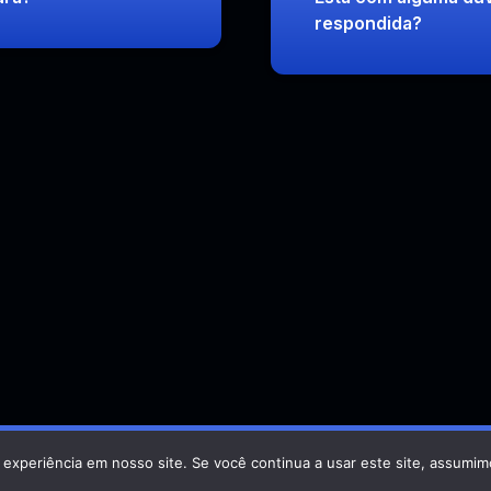
respondida?
 experiência em nosso site. Se você continua a usar este site, assumim
Developed by