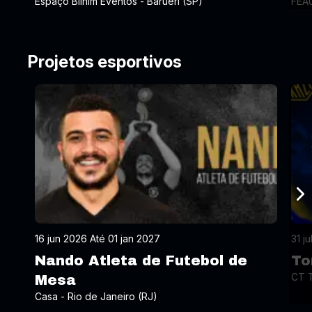
Espaço Bilhim Eventos - Barueri (SP)
FEAU
Projetos esportivos
16 jun 2026 Até 01 jan 2027
31 j
Nando Atleta de Futebol de
To
CT T
Mesa
Casa - Rio de Janeiro (RJ)