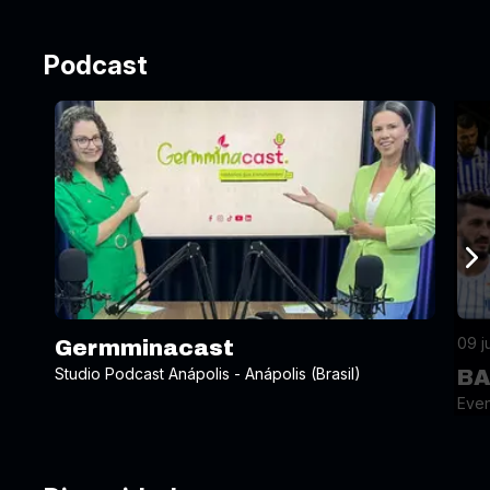
Podcast
09 j
Germminacast
Studio Podcast Anápolis - Anápolis (Brasil)
BA
Even