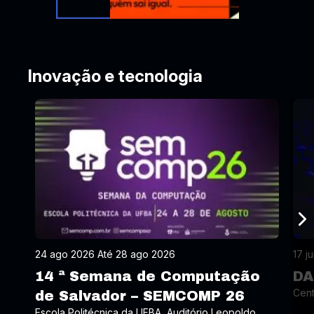
Inovação e tecnologia
24 ago 2026 Até 28 ago 2026
17 j
14 ª Semana de Computação
DA
Cent
de Salvador – SEMCOMP 26
Escola Politécnica da UFBA, Auditório Leopoldo