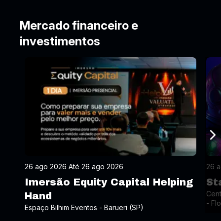
Mercado financeiro e
investimentos
26 ago 2026 Até 26 ago 2026
26 a
Imersão Equity Capital Helping
St
Cent
Hand
- Fl
Espaço Bilhim Eventos - Barueri (SP)