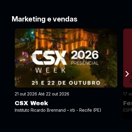
Marketing e vendas
21 out 2026 Até 22 out 2026
17 o
CSX Week
Fe
Instituto Ricardo Brennand – irb - Recife (PE)
ESPM