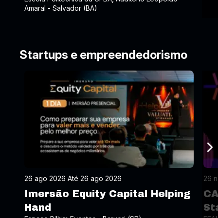
Amaral - Salvador (BA)
Startups e empreendedorismo
26 ago 2026 Até 26 ago 2026
26 n
Imersão Equity Capital Helping
CA
Hand
St