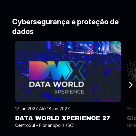
Cybersegurança e proteção de
dados
17 jun 2027 Até 18 jun 2027
28 s
DATA WORLD XPERIENCE 27
Gl
CentroSul - Florianópolis (SC)
Hote