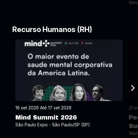
Wind
Recurso Humanos (RH)
16 set 2026 Até 17 set 2026
21 o
Mind Summit 2026
Pe
São Paulo Expo - São Paulo/SP (SP)
Su
Worl