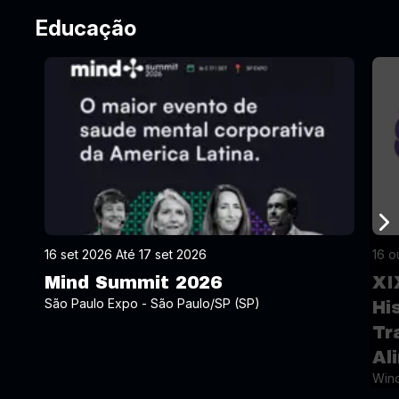
Educação
16 set 2026 Até 17 set 2026
16 o
Mind Summit 2026
XI
São Paulo Expo - São Paulo/SP (SP)
Hi
Tr
Al
Wind