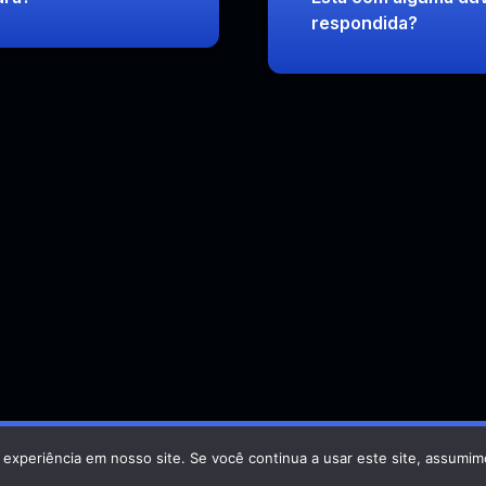
respondida?
 experiência em nosso site. Se você continua a usar este site, assumim
Developed by