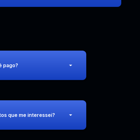
 é pago?
tos que me interessei?