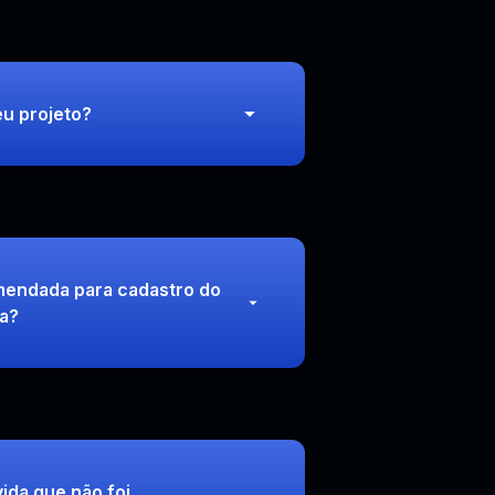
u projeto?
endada para cadastro do
ma?
ida que não foi