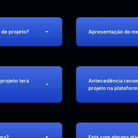
 de projeto?
Apresentação do me
projeto terá
Antecedência recom
projeto na platafor
ura?
Está com alguma dúv