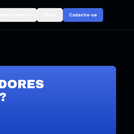
ie seu evento
Entrar
Cadastre-se
DORES
?